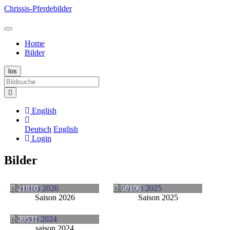
Chrissis-Pferdebilder
Home
Bilder
English
Deutsch
English
Login
Bilder
21810
50106
Saison 2026
Saison 2025
39531
saison 2024