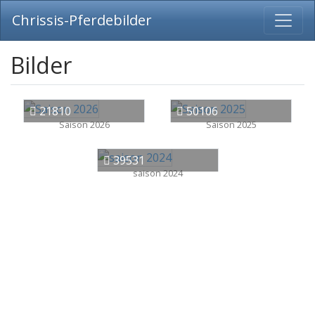
Chrissis-Pferdebilder
Bilder
21810
50106
Saison 2026
Saison 2025
39531
saison 2024