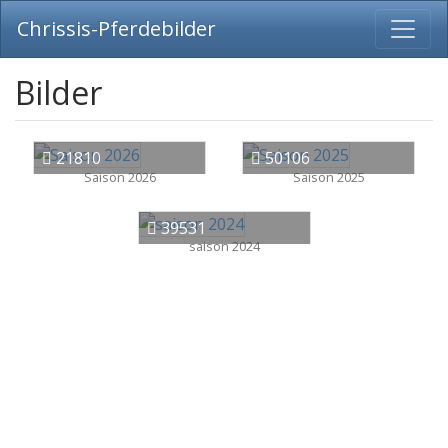
Chrissis-Pferdebilder
Bilder
21810
50106
Saison 2026
Saison 2025
39531
saison 2024