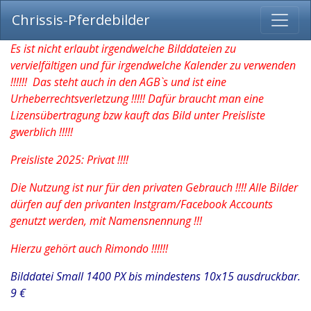
Chrissis-Pferdebilder
Es ist nicht erlaubt irgendwelche Bilddateien zu
vervielfältigen und für irgendwelche Kalender zu verwenden
!!!!!! Das steht auch in den AGB`s und ist eine
Urheberrechtsverletzung !!!!! Dafür braucht man eine
Lizensübertragung bzw kauft das Bild unter Preisliste
gwerblich !!!!!
Preisliste 2025: Privat !!!!
Die Nutzung ist nur für den privaten Gebrauch !!!! Alle Bilder
dürfen auf den privanten Instgram/Facebook Accounts
genutzt werden, mit Namensnennung !!!
Hierzu gehört auch Rimondo !!!!!!
Bilddatei Small 1400 PX bis mindestens 10x15 ausdruckbar.
9 €