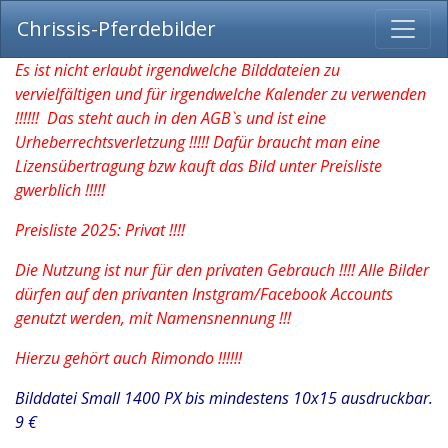
Chrissis-Pferdebilder
Es ist nicht erlaubt irgendwelche Bilddateien zu
vervielfältigen und für irgendwelche Kalender zu verwenden
!!!!!! Das steht auch in den AGB`s und ist eine
Urheberrechtsverletzung !!!!! Dafür braucht man eine
Lizensübertragung bzw kauft das Bild unter Preisliste
gwerblich !!!!!
Preisliste 2025: Privat !!!!
Die Nutzung ist nur für den privaten Gebrauch !!!! Alle Bilder
dürfen auf den privanten Instgram/Facebook Accounts
genutzt werden, mit Namensnennung !!!
Hierzu gehört auch Rimondo !!!!!!
Bilddatei Small 1400 PX bis mindestens 10x15 ausdruckbar.
9 €