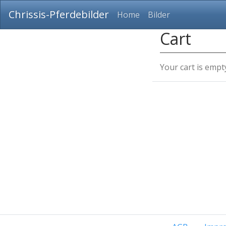
Chrissis-Pferdebilder
Home
Bilder
Cart
Your cart is empt