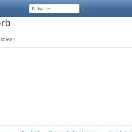
rb
t leer.