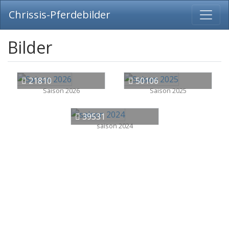
Chrissis-Pferdebilder
Bilder
21810
50106
Saison 2026
Saison 2025
39531
saison 2024