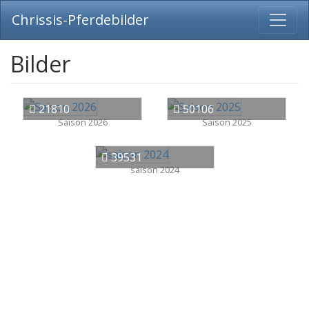
Chrissis-Pferdebilder
Bilder
21810
50106
Saison 2026
Saison 2025
39531
saison 2024