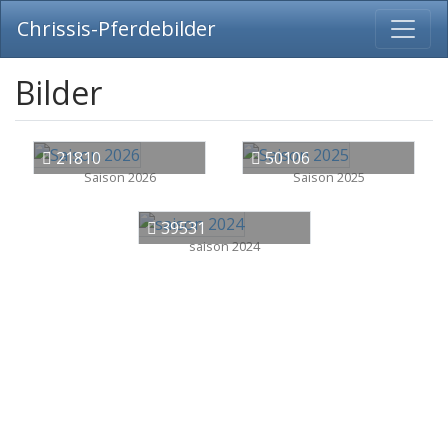
Chrissis-Pferdebilder
Bilder
21810
50106
Saison 2026
Saison 2025
39531
saison 2024