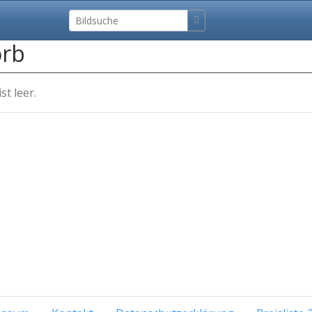
rb
t leer.